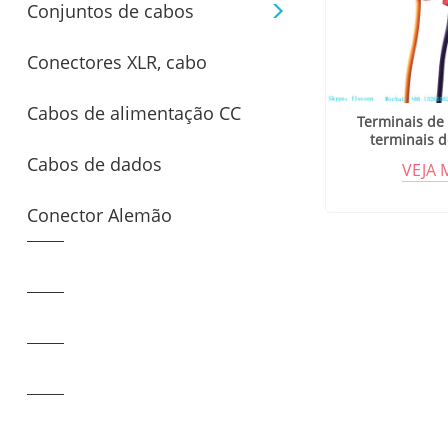
Conjuntos de cabos
JST
Conectores XLR, cabo
conectores TE/AMP
Cabos de alimentação CC
conector mini XLR macho e
Terminais de 
terminais d
crimpagem iso
Cabos de dados
fêmea
VEJA 
Conector Alemão