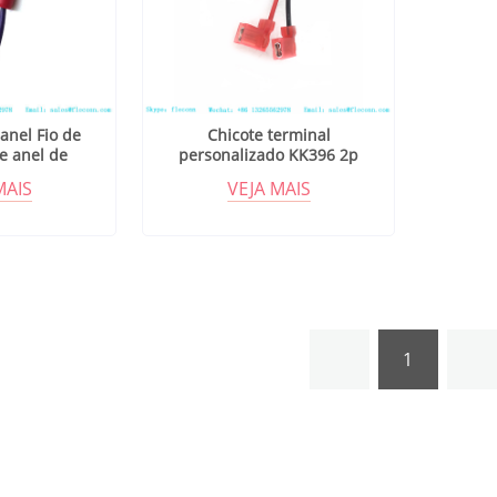
anel Fio de
Chicote terminal
e anel de
personalizado KK396 2p
lado em PVC
vermelho e preto com anel
MAIS
VEJA MAIS
magnético
1