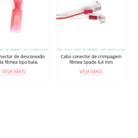
nector de desconexão
Cabo conector de crimpagem
da fêmea tipo bala,
fêmea Spade 6,4 mm
solado em vinil
sobreposto
VEJA MAIS
VEJA MAIS