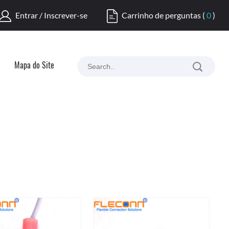
Entrar / Inscrever-se
Carrinho de perguntas
(
0
)
Mapa do Site