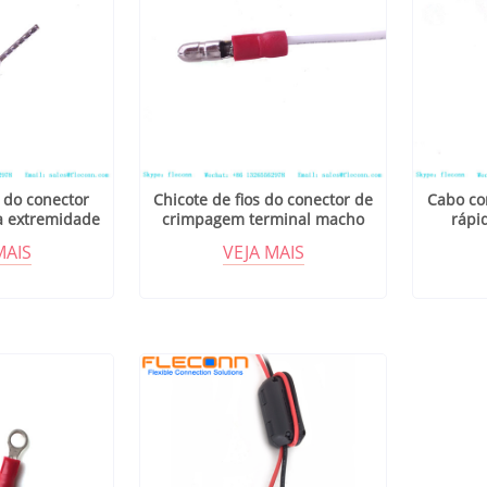
s do conector
Chicote de fios do conector de
Cabo co
a extremidade
crimpagem terminal macho
rápi
tubular
tipo bala, 4 mm
i
MAIS
VEJA MAIS