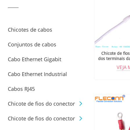
cabos M5 M8 M12 M16
Chicotes de cabos
Conjuntos de cabos
conectores sobremoldados
Chicote de fio
dos terminais d
Cabo Ethernet Gigabit
personalizados
do cabo 
VEJA 
Cabo Ethernet Industrial
Cabos RJ45
Chicote de fios do conector
Chicote de fios do conector
Molex