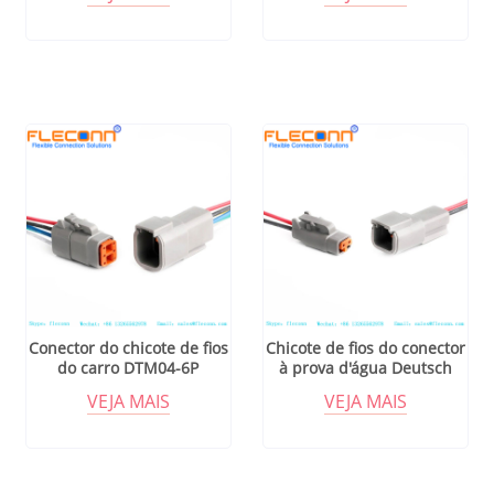
chicote de fios selado
DTM06-12S DTM04-12P
Conector do chicote de fios
Chicote de fios do conector
do carro DTM04-6P
à prova d'água Deutsch
Deutsch selado à prova
DTM série DTM04-2P
VEJA MAIS
VEJA MAIS
d'água