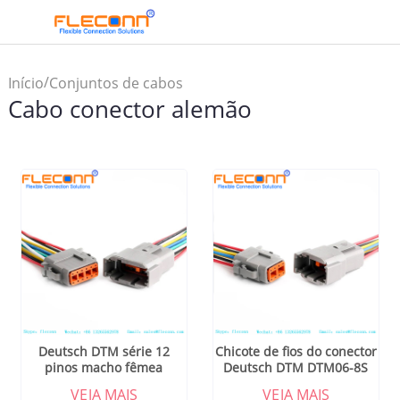
/
Início
Conjuntos de cabos
Cabo conector alemão
/
conectores TE/AMP
Cabo
conector alemão
Deutsch DTM série 12
Chicote de fios do conector
pinos macho fêmea
Deutsch DTM DTM06-8S
conector automotivo à
8Pin carro selado cabo à
VEJA MAIS
VEJA MAIS
prova d'água conector de
prova d'água