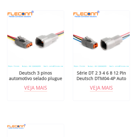
Deutsch 3 pinos
Série DT 2 3 4 6 8 12 Pin
automotivo selado plugue
Deutsch DTM04-4P Auto
elétrico conector à prova
Conectores de chicote
VEJA MAIS
VEJA MAIS
d'água chicote de fios série
elétrico
DTM DTM06-3S DTM04-3P