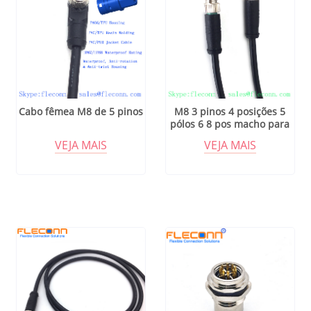
Cabo fêmea M8 de 5 pinos
M8 3 pinos 4 posições 5
pólos 6 8 pos macho para
cabo fêmea, cabo conector
VEJA MAIS
VEJA MAIS
reto sobremoldado