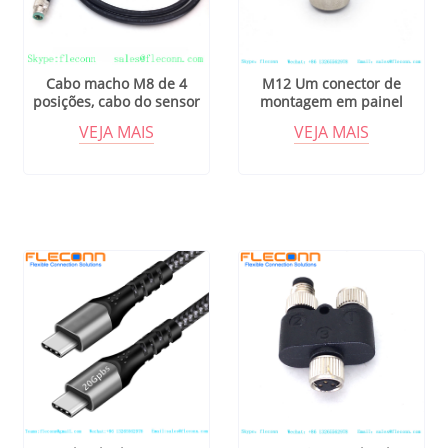
Cabo macho M8 de 4
M12 Um conector de
posições, cabo do sensor
montagem em painel
de automação
traseiro de código 5 pólos
VEJA MAIS
VEJA MAIS
com fio para automação de
fábrica