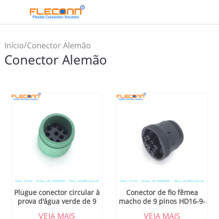
/
Início
Conector Alemão
Conector Alemão
Plugue conector circular à
Conector de fio fêmea
prova d'água verde de 9
macho de 9 pinos HD16-9-
pinos HD17-9-1939S-P080
1939SE
VEJA MAIS
VEJA MAIS