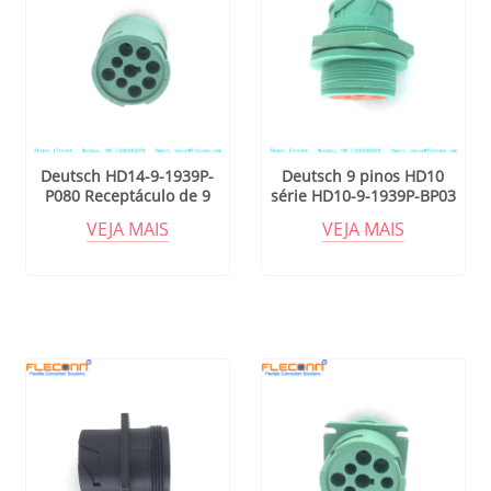
Deutsch HD14-9-1939P-
Deutsch 9 pinos HD10
P080 Receptáculo de 9
série HD10-9-1939P-BP03
posições, macho, em linha,
conectores automotivos
VEJA MAIS
VEJA MAIS
rosca traseira