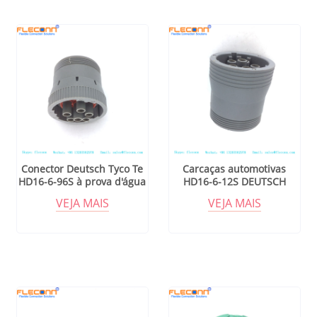
Conector Deutsch Tyco Te
Carcaças automotivas
HD16-6-96S à prova d'água
HD16-6-12S DEUTSCH
conector automotivo com
VEJA MAIS
VEJA MAIS
bainha terminal de 6 pinos