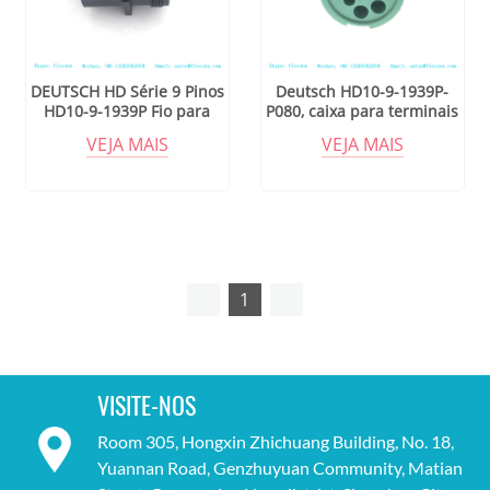
DEUTSCH HD Série 9 Pinos
Deutsch HD10-9-1939P-
HD10-9-1939P Fio para
P080, caixa para terminais
Conector de Fio
macho, fio a fio, 9 posições,
VEJA MAIS
VEJA MAIS
selável, verde
1
VISITE-NOS
Room 305, Hongxin Zhichuang Building, No. 18,
Yuannan Road, Genzhuyuan Community, Matian