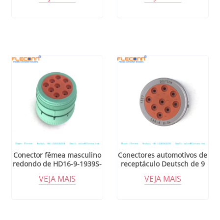
Conector fêmea masculino
Conectores automotivos de
redondo de HD16-9-1939S-
receptáculo Deutsch de 9
P080 TE Connectivity AMP
pinos Conector automático
VEJA MAIS
VEJA MAIS
Deutsch 9 Pin
à prova d'água HD16-9-96S